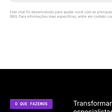
Este chat foi desenvolvido para ajudar você com as principai
BRQ. Para informações mais específicas, entre em contato c
Transforma
O QUE FAZEMOS
especialista