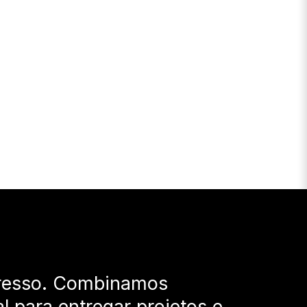
resso. Combinamos
al para entregar projetos e