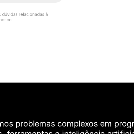
s dúvidas relacionadas à
onosco.
mos problemas complexos em prog
s, ferramentas e inteligência artifici