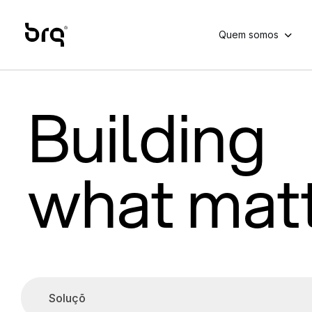
Skip
to
Quem somos
main
content
Building
what mat