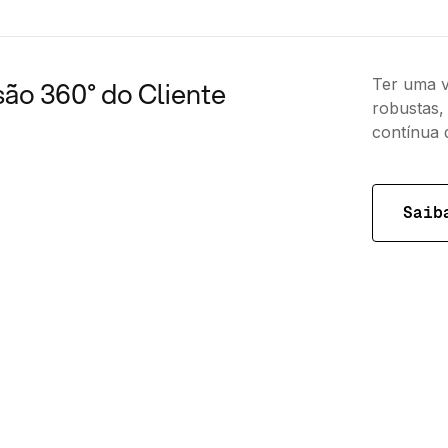
Ter uma v
são 360° do Cliente
robustas,
contínua 
Saib