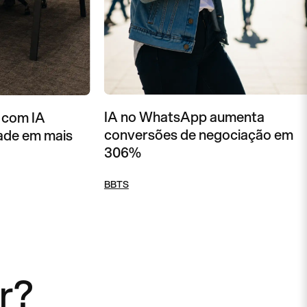
IA no WhatsApp aumenta
 com IA
conversões de negociação em
ade em mais
306%
BBTS
r?