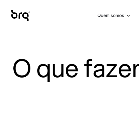
Skip
to
Quem somos
main
content
O que faz