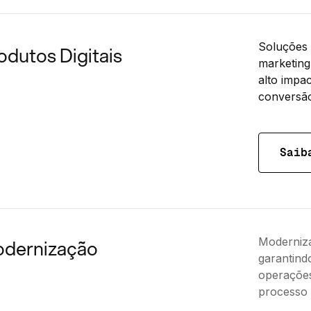
Soluções 
odutos Digitais
marketing
alto impa
conversão
Saib
Moderniza
dernização
garantind
operaçõe
processo 