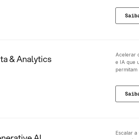
Saib
Acelerar 
ta & Analytics
e IA que 
permitam 
Saib
Escalar a
nerative AI