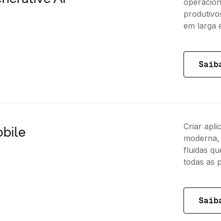
operaciona
produtivo
em larga 
Saib
Criar apli
bile
moderna, 
fluidas q
todas as 
Saib