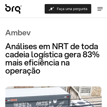
Skip
Men
Faça uma pergunta
to
main
content
Ambev
Análises em NRT de toda
cadeia logística gera 83%
mais eficiência na
operação