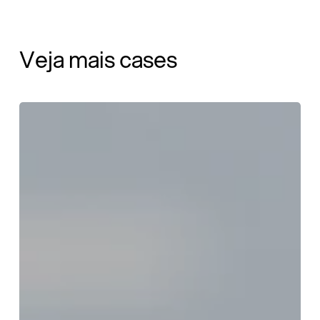
Veja mais cases
Melhorando
a
experiência
do
paciente
para
a
Novo
Nordisk
Latam​